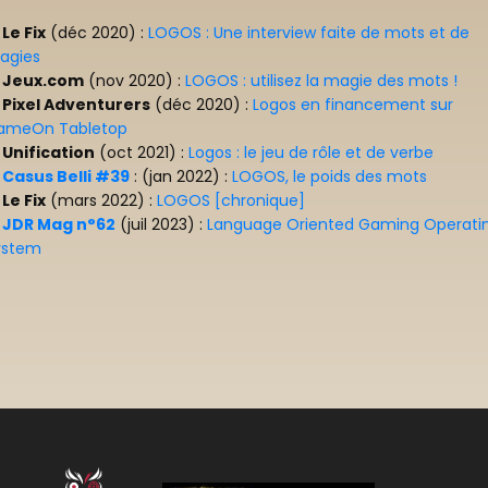
☛
Le Fix
(déc 2020) :
LOGOS : Une interview faite de mots et de
agies
☛
Jeux.com
(nov 2020) :
LOGOS : utilisez la magie des mots !
☛
Pixel Adventurers
(déc 2020) :
Logos en financement sur
ameOn Tabletop
☛
Unification
(oct 2021) :
Logos : le jeu de rôle et de verbe
☛
Casus Belli #39
: (jan 2022) :
LOGOS, le poids des mots
☛
Le Fix
(mars 2022) :
LOGOS [chronique]
☛
JDR Mag n°62
(juil 2023) :
Language Oriented Gaming Operati
ystem